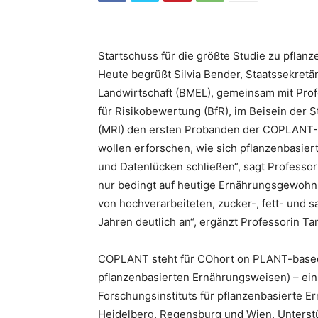
Startschuss für die größte Studie zu pfla
Heute begrüßt Silvia Bender, Staatssekretä
Landwirtschaft (BMEL), gemeinsam mit Prof
für Risikobewertung (BfR), im Beisein der 
(MRI) den ersten Probanden der COPLANT-S
wollen erforschen, wie sich pflanzenbasie
und Datenlücken schließen“, sagt Professor
nur bedingt auf heutige Ernährungsgewohnh
von hochverarbeiteten, zucker-, fett- und 
Jahren deutlich an“, ergänzt Professorin Ta
COPLANT steht für COhort on PLANT-based 
pflanzenbasierten Ernährungsweisen) – ein
Forschungsinstituts für pflanzenbasierte E
Heidelberg, Regensburg und Wien. Unterst