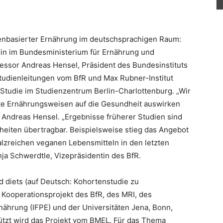
nzenbasierter Ernährung im deutschsprachigen Raum:
rin im Bundesministerium für Ernährung und
essor Andreas Hensel, Präsident des Bundesinstituts
Studienleitungen vom BfR und Max Rubner-Institut
tudie im Studienzentrum Berlin-Charlottenburg. „Wir
rte Ernährungsweisen auf die Gesundheit auswirken
 Andreas Hensel. „Ergebnisse früherer Studien sind
eiten übertragbar. Beispielsweise stieg das Angebot
salzreichen veganen Lebensmitteln in den letzten
nja Schwerdtle, Vizepräsidentin des BfR.
diets (auf Deutsch: Kohortenstudie zu
 Kooperationsprojekt des BfR, des MRI, des
rnährung (IFPE) und der Universitäten Jena, Bonn,
ützt wird das Projekt vom BMEL. Für das Thema