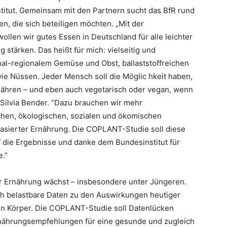
nstitut. Gemeinsam mit den Partnern sucht das BfR rund
n, die sich beteiligen möchten. „Mit der
llen wir gutes Essen in Deutschland für alle leichter
stärken. Das heißt für mich: vielseitig und
al-regionalem Gemüse und Obst, ballaststoffreichen
e Nüssen. Jeder Mensch soll die Möglic hkeit haben,
rnähren – und eben auch vegetarisch oder vegan, wenn
n Silvia Bender. “Dazu brauchen wir mehr
chen, ökologischen, sozialen und ökomischen
basierter Ernährung. Die COPLANT-Studie soll diese
f die Ergebnisse und danke dem Bundesinstitut für
e.”
r Ernährung wächst – insbesondere unter Jüngeren.
ich belastbare Daten zu den Auswirkungen heutiger
en Körper. Die COPLANT-Studie soll Datenlücken
rnährungsempfehlungen für eine gesunde und zugleich