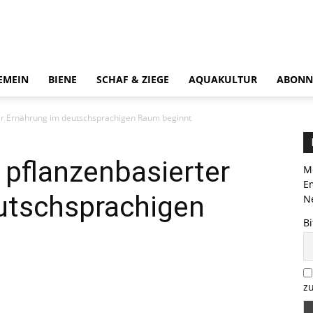
EMEIN
BIENE
SCHAF & ZIEGE
AQUAKULTUR
ABONN
ter Ernährung im deutschsprachigen Raum beginnt
 pflanzenbasierter
Me
E
utschsprachigen
Ne
Bi
zu