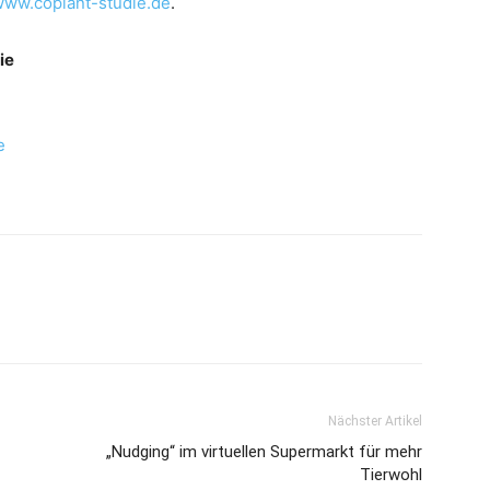
ww.coplant-studie.de
.
ie
e
Nächster Artikel
„Nudging“ im virtuellen Supermarkt für mehr
Tierwohl