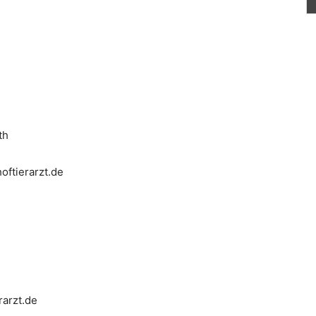
th
ftierarzt.de
rarzt.de