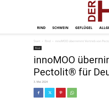
RIND
SCHWEIN
GEFLÜGEL
ALLG
Start
Rind
innoMOO übernimmt Vertrieb von Pecto
Rind
innoMOO übernim
Pectolit® für De
3. Mai 2024