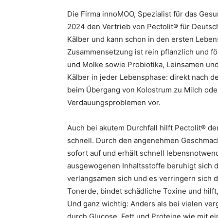
Die Firma innoMOO, Spezialist für das Gesu
2024 den Vertrieb von Pectolit® für Deutschl
Kälber und kann schon in den ersten Leben
Zusammensetzung ist rein pflanzlich und fö
und Molke sowie Probiotika, Leinsamen und
Kälber in jeder Lebensphase: direkt nach d
beim Übergang von Kolostrum zu Milch oder
Verdauungsproblemen vor.
Auch bei akutem Durchfall hilft Pectolit® d
schnell. Durch den angenehmen Geschmack 
sofort auf und erhält schnell lebensnotwendi
ausgewogenen Inhaltsstoffe beruhigt sich 
verlangsamen sich und es verringern sich d
Tonerde, bindet schädliche Toxine und hilf
Und ganz wichtig: Anders als bei vielen ver
durch Glucose, Fett und Proteine wie mit ei