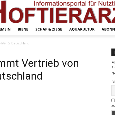
EMEIN
BIENE
SCHAF & ZIEGE
AQUAKULTUR
ABONN
lit® für Deutschland
mt Vertrieb von
Me
E
utschland
Ne
Bi
zu