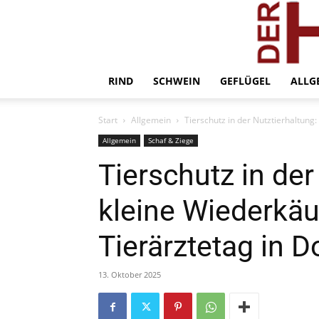
RIND
SCHWEIN
GEFLÜGEL
ALLG
Start
Allgemein
Tierschutz in der Nutztierhaltung
Allgemein
Schaf & Ziege
Tierschutz in der
kleine Wiederkäu
Tierärztetag in 
13. Oktober 2025