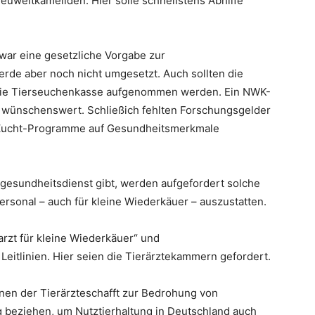
euweltkameliden. Hier solle schnellstens Abhilfe
zwar eine gesetzliche Vorgabe zur
rde aber noch nicht umgesetzt. Auch sollten die
n die Tierseuchenkasse aufgenommen werden. Ein NWK-
 wünschenswert. Schließich fehlten Forschungsgelder
e Zucht-Programme auf Gesundheitsmerkmale
gesundheitsdienst gibt, werden aufgefordert solche
Personal – auch für kleine Wiederkäuer – auszustatten.
arzt für kleine Wiederkäuer“ und
Leitlinien. Hier seien die Tierärztekammern gefordert.
onen der Tierärzteschafft zur Bedrohung von
g beziehen, um Nutztierhaltung in Deutschland auch