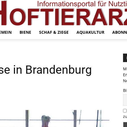
EMEIN
BIENE
SCHAF & ZIEGE
AQUAKULTUR
ABONN
se in Brandenburg
Me
E
Ne
Bi
zu