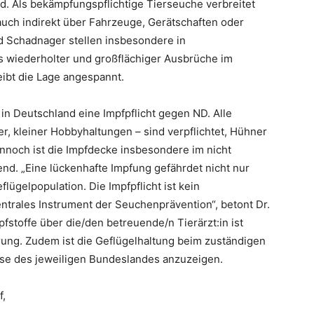
rd. Als bekämpfungspflichtige Tierseuche verbreitet
 auch indirekt über Fahrzeuge, Gerätschaften oder
d Schadnager stellen insbesondere in
ts wiederholter und großflächiger Ausbrüche im
ibt die Lage angespannt.
in Deutschland eine Impfpflicht gegen ND. Alle
er, kleiner Hobbyhaltungen – sind verpflichtet, Hühner
nnoch ist die Impfdecke insbesondere im nicht
d. „Eine lückenhafte Impfung gefährdet nicht nur
ügelpopulation. Die Impfpflicht ist kein
ntrales Instrument der Seuchenprävention“, betont Dr.
stoffe über die/den betreuende/n Tierärzt:in ist
ung. Zudem ist die Geflügelhaltung beim zuständigen
sse des jeweiligen Bundeslandes anzuzeigen.
f,