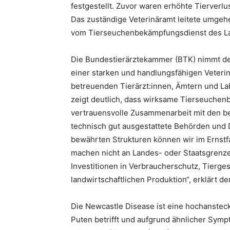
festgestellt. Zuvor waren erhöhte Tierverl
Das zuständige Veterinäramt leitete umgehe
vom Tierseuchenbekämpfungsdienst des L
Die Bundestierärztekammer (BTK) nimmt de
einer starken und handlungsfähigen Veteri
betreuenden Tierärzt:innen, Ämtern und Lab
zeigt deutlich, dass wirksame Tierseuche
vertrauensvolle Zusammenarbeit mit den be
technisch gut ausgestattete Behörden und D
bewährten Strukturen können wir im Ernstf
machen nicht an Landes- oder Staatsgrenzen 
Investitionen in Verbraucherschutz, Tierge
landwirtschaftlichen Produktion“, erklärt d
Die Newcastle Disease ist eine hochanstec
Puten betrifft und aufgrund ähnlicher Sym