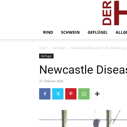
RIND
SCHWEIN
GEFLÜGEL
ALLG
Start
Geflügel
Newcastle Disease in Brandenburg
Geflügel
Newcastle Disea
27. Februar 2026