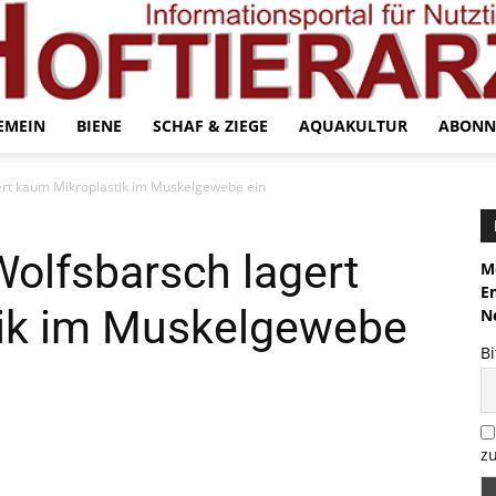
EMEIN
BIENE
SCHAF & ZIEGE
AQUAKULTUR
ABONN
ert kaum Mikroplastik im Muskelgewebe ein
Wolfsbarsch lagert
Me
E
ik im Muskelgewebe
N
Bi
zu