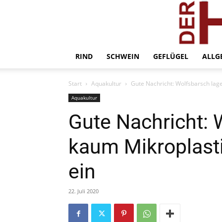
RIND
SCHWEIN
GEFLÜGEL
ALLG
Start
Aquakultur
Gute Nachricht: Wolfsbarsch lag
Aquakultur
Gute Nachricht: 
kaum Mikroplast
ein
22. Juli 2020