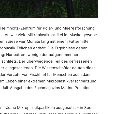
, Helmholtz-Zentrum für Polar- und Meeresforschung
estet, wie viele Mikroplastikpartikel im Muskelgewebe
nn diese vier Monate lang mit einem Futtermittel
roplastik-Teilchen enthält. Die Ergebnisse geben
nung: Nur extrem wenige der aufgenommenen
e Fischfilets. Der überwiegende Teil des gefressenen
er ausgeschieden. Die Wissenschaftler deuten diese
 der Verzehr von Fischfilet für Menschen auch dann
hrem Leben einer extremen Mikroplastikverschmutzung
der Juli-Ausgabe des Fachmagazins Marine Pollution
ensräume Mikroplastikpartikeln ausgesetzt – in Seen,