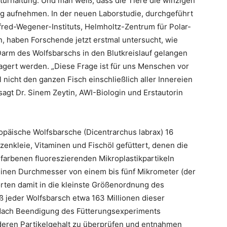
urhaltung. Und man weiß, dass die Tiere die winzigen
g aufnehmen. In der neuen Laborstudie, durchgeführt
fred-Wegener-Instituts, Helmholtz-Zentrum für Polar-
 haben Forschende jetzt erstmal untersucht, wie
Darm des Wolfsbarschs in den Blutkreislauf gelangen
gert werden. „Diese Frage ist für uns Menschen vor
l nicht den ganzen Fisch einschließlich aller Innereien
 sagt Dr. Sinem Zeytin, AWI-Biologin und Erstautorin
päische Wolfsbarsche (Dicentrarchus labrax) 16
zenkleie, Vitaminen und Fischöl gefüttert, denen die
farbenen fluoreszierenden Mikroplastikpartikeln
einen Durchmesser von einem bis fünf Mikrometer (der
örten damit in die kleinste Größenordnung des
aß jeder Wolfsbarsch etwa 163 Millionen dieser
 Nach Beendigung des Fütterungsexperiments
 deren Partikelgehalt zu überprüfen und entnahmen