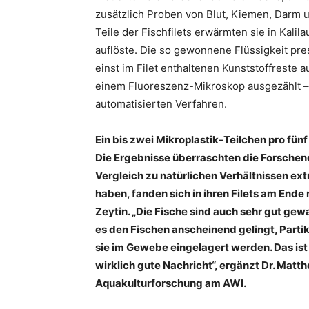
zusätzlich Proben von Blut, Kiemen, Darm u
Teile der Fischfilets erwärmten sie in Kalil
auflöste. Die so gewonnene Flüssigkeit pres
einst im Filet enthaltenen Kunststoffreste 
einem Fluoreszenz-Mikroskop ausgezählt –
automatisierten Verfahren.
Ein bis zwei Mikroplastik-Teilchen pro fün
Die Ergebnisse überraschten die Forschend
Vergleich zu natürlichen Verhältnissen e
haben, fanden sich in ihren Filets am Ende n
Zeytin. „Die Fische sind auch sehr gut ge
es den Fischen anscheinend gelingt, Part
sie im Gewebe eingelagert werden. Das ist
wirklich gute Nachricht“, ergänzt Dr. Matth
Aquakulturforschung am AWI.