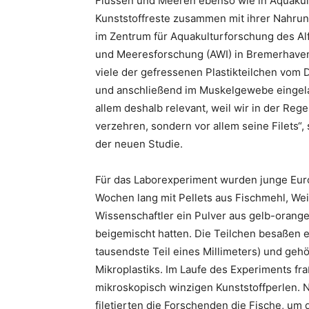
Flüssen und Meeren ebenso wie in Aquakult
Kunststoffreste zusammen mit ihrer Nahrun
im Zentrum für Aquakulturforschung des Al
und Meeresforschung (AWI) in Bremerhaven,
viele der gefressenen Plastikteilchen vom 
und anschließend im Muskelgewebe eingela
allem deshalb relevant, weil wir in der Rege
verzehren, sondern vor allem seine Filets“,
der neuen Studie.
Für das Laborexperiment wurden junge Euro
Wochen lang mit Pellets aus Fischmehl, Wei
Wissenschaftler ein Pulver aus gelb-orange
beigemischt hatten. Die Teilchen besaßen 
tausendste Teil eines Millimeters) und geh
Mikroplastiks. Im Laufe des Experiments fr
mikroskopisch winzigen Kunststoffperlen.
filetierten die Forschenden die Fische, um