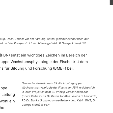
roup. Oben: Zander vor der Färbung, Unten: gleicher Zander nach der
ot und die Knorpelstrukturen blau angefärbt. © George Franz/FBN
 (FBN) setzt ein wichtiges Zeichen im Bereich der
gruppe Wachstumsphysiologie der Fische tritt dem
 für Bildung und Forschung (BMBF) bei.
Neu im Bundesnetzwerk 3R die Arbeitsgruppe
ruppe
Wachstumsphysiologie der Fische am FBN, welche sich
in ihren Projekten dem 3R Prinzip verschrieben hat.
 Leitung
(obere Reihe v.l.n.r Dr. Katrin Tönißen, Valeria di Leonardo,
rwohl ein
PD Dr. Bianka Grunow; untere Reihe v.l.n.r. Katrin Weiß, Dr.
George Franz) © FBN
ahe