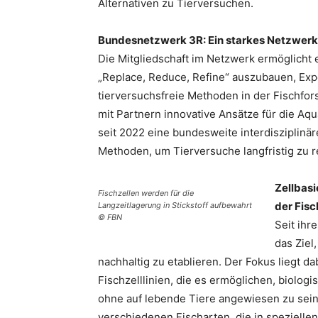
Alternativen zu Tierversuchen.
Bundesnetzwerk 3R: Ein starkes Netzwerk 
Die Mitgliedschaft im Netzwerk ermöglicht
„Replace, Reduce, Refine“ auszubauen, Ex
tierversuchsfreie Methoden in der Fischfo
mit Partnern innovative Ansätze für die Aqu
seit 2022 eine bundesweite interdisziplinär
Methoden, um Tierversuche langfristig zu r
Zellbasi
Fischzellen werden für die
der Fisc
Langzeitlagerung in Stickstoff aufbewahrt
© FBN
Seit ihr
das Ziel
nachhaltig zu etablieren. Der Fokus liegt d
Fischzelllinien, die es ermöglichen, biolog
ohne auf lebende Tiere angewiesen zu sein. 
verschiedenen Fischarten, die in speziellen