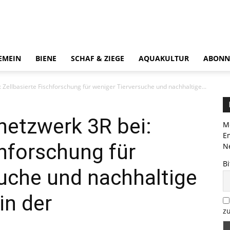
EMEIN
BIENE
SCHAF & ZIEGE
AQUAKULTUR
ABONN
 Zellbasierte Fischforschung für weniger Tierversuche und nachhaltige...
netzwerk 3R bei:
Me
E
chforschung für
Ne
Bi
uche und nachhaltige
in der
zu