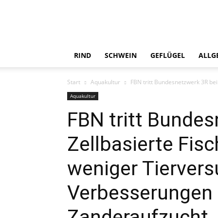
RIND
SCHWEIN
GEFLÜGEL
ALLG
Start
Aquakultur
FBN tritt Bundesnetzwerk 3R bei:
Aquakultur
FBN tritt Bundes
Zellbasierte Fis
weniger Tiervers
Verbesserungen 
Zanderaufzucht