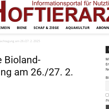
EMEIN
BIENE
SCHAF & ZIEGE
AQUAKULTUR
ABONN
lfachtagung am 26./27. 2. 2025
e Bioland-
Me
E
ng am 26./27. 2.
Ne
Bi
zu