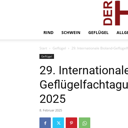
RIND
SCHWEIN
GEFLÜGEL
ALLG
Start
Geflügel
29. Internationale Bioland-Geflüge
Geflügel
29. International
Geflügelfachtagu
2025
8. Februar 2025