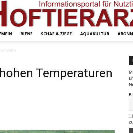
EMEIN
BIENE
SCHAF & ZIEGE
AQUAKULTUR
ABONN
 schützen
r hohen Temperaturen
Me
E
Ne
Bi
zu