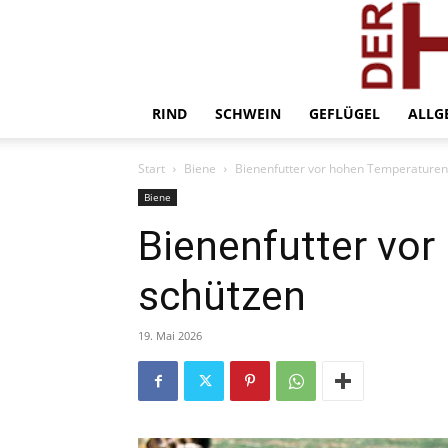
RIND
SCHWEIN
GEFLÜGEL
ALLG
Start
Biene
Bienenfutter vor hohen Temperaturen
Biene
Bienenfutter vo
schützen
19. Mai 2026