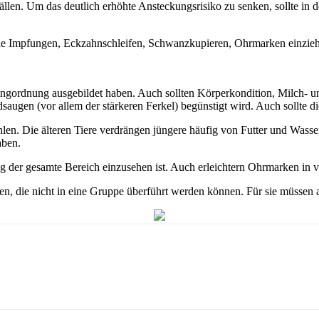
llen. Um das deutlich erhöhte Ansteckungsrisiko zu senken, sollte in 
wie Impfungen, Eckzahnschleifen, Schwanzkupieren, Ohrmarken einziehen
Rangordnung ausgebildet haben. Auch sollten Körperkondition, Milch- u
dsaugen (vor allem der stärkeren Ferkel) begünstigt wird. Auch sollte 
ehlen. Die älteren Tiere verdrängen jüngere häufig von Futter und Was
aben.
 der gesamte Bereich einzusehen ist. Auch erleichtern Ohrmarken in v
en, die nicht in eine Gruppe überführt werden können. Für sie müssen 