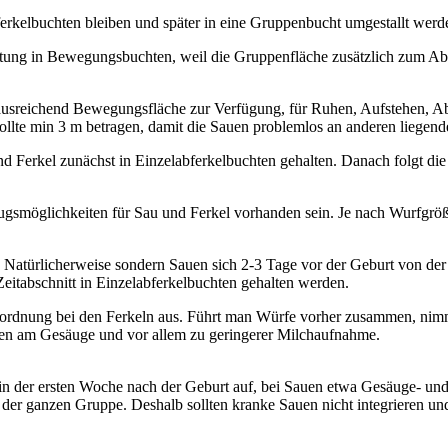
erkelbuchten bleiben und später in eine Gruppenbucht umgestallt werd
haltung in Bewegungsbuchten, weil die Gruppenfläche zusätzlich zum Ab
 ausreichend Bewegungsfläche zur Verfügung, für Ruhen, Aufstehen, 
e sollte min 3 m betragen, damit die Sauen problemlos an anderen lieg
d Ferkel zunächst in Einzelabferkelbuchten gehalten. Danach folgt di
gsmöglichkeiten für Sau und Ferkel vorhanden sein. Je nach Wurfgröße
. Natürlicherweise sondern Sauen sich 2-3 Tage vor der Geburt von de
eitabschnitt in Einzelabferkelbuchten gehalten werden.
zenordnung bei den Ferkeln aus. Führt man Würfe vorher zusammen, n
en am Gesäuge und vor allem zu geringerer Milchaufnahme.
in der ersten Woche nach der Geburt auf, bei Sauen etwa Gesäuge- u
 der ganzen Gruppe. Deshalb sollten kranke Sauen nicht integrieren un