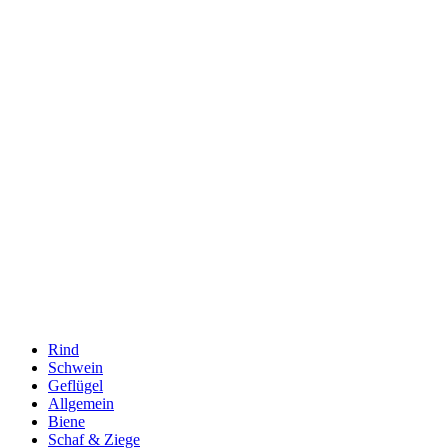
Rind
Schwein
Geflügel
Allgemein
Biene
Schaf & Ziege