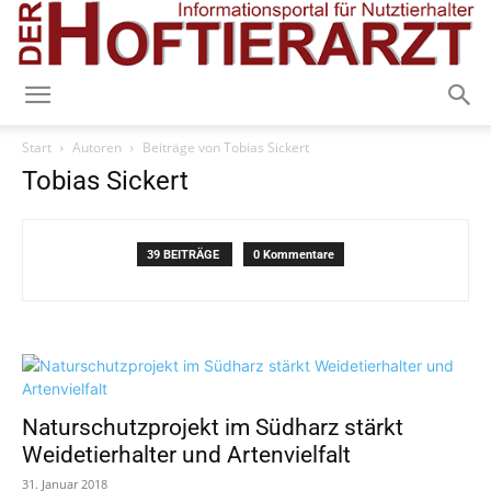
Start
Autoren
Beiträge von Tobias Sickert
Tobias Sickert
39 BEITRÄGE
0 Kommentare
Naturschutzprojekt im Südharz stärkt
Weidetierhalter und Artenvielfalt
31. Januar 2018