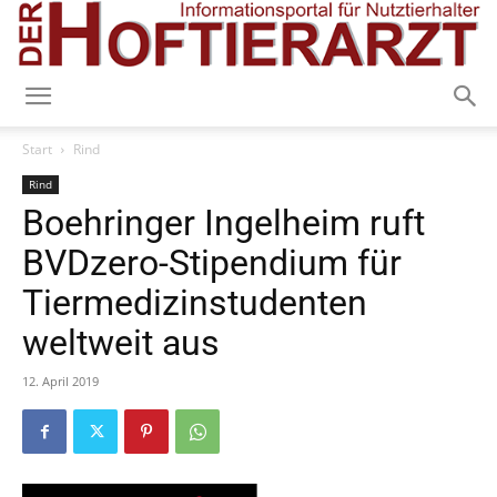
Start
Rind
Rind
Boehringer Ingelheim ruft
BVDzero-Stipendium für
Tiermedizinstudenten
weltweit aus
12. April 2019