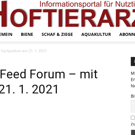
EMEIN
BIENE
SCHAF & ZIEGE
AQUAKULTUR
ABONN
t Fachpodium am 21. 1. 2021
 Feed Forum – mit
Me
E
1. 1. 2021
Ne
Bi
zu