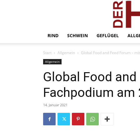
RIND
SCHWEIN
GEFLÜGEL
ALLG
Start
Allgemein
Global Food and Feed Forum – mi
Allgemein
Global Food and
Fachpodium am 2
14. Januar 2021