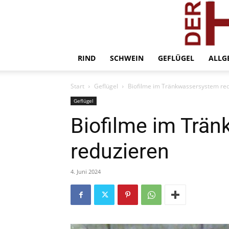
RIND
SCHWEIN
GEFLÜGEL
ALLG
Start
Geflügel
Biofilme im Tränkwassersystem re
Geflügel
Biofilme im Trä
reduzieren
4. Juni 2024