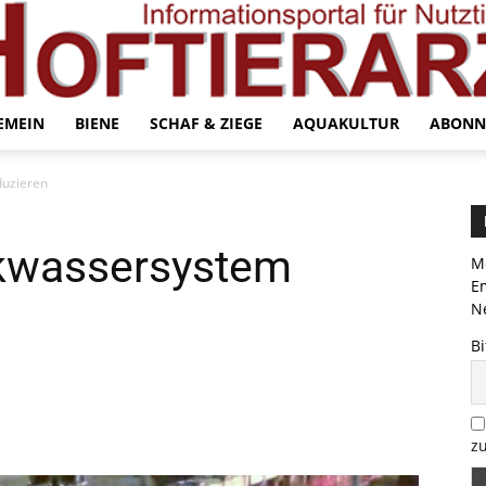
EMEIN
BIENE
SCHAF & ZIEGE
AQUAKULTUR
ABONN
duzieren
nkwassersystem
Me
E
Ne
Bi
zu