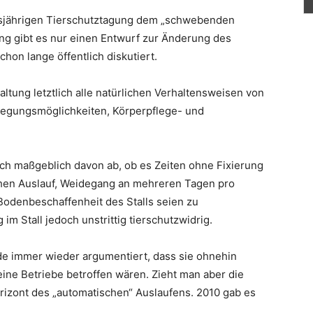
iesjährigen Tierschutztagung dem „schwebenden
ng gibt es nur einen Entwurf zur Änderung des
hon lange öffentlich diskutiert.
haltung letztlich alle natürlichen Verhaltensweisen von
wegungsmöglichkeiten, Körperpflege- und
och maßgeblich davon ab, ob es Zeiten ohne Fixierung
chen Auslauf, Weidegang an mehreren Tagen pro
odenbeschaffenheit des Stalls seien zu
im Stall jedoch unstrittig tierschutzwidrig.
e immer wieder argumentiert, dass sie ohnehin
eine Betriebe betroffen wären. Zieht man aber die
horizont des „automatischen“ Auslaufens. 2010 gab es
.