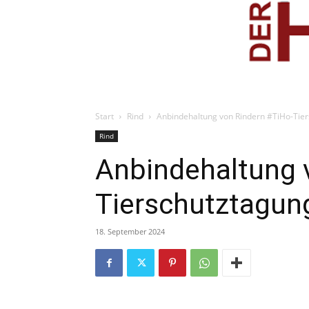
Start
Rind
Anbindehaltung von Rindern #TiHo-Tie
Rind
Anbindehaltung 
Tierschutztagun
18. September 2024