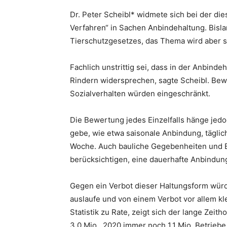
Dr. Peter Scheibl* widmete sich bei der d
Verfahren“ in Sachen Anbindehaltung. Bisla
Tierschutzgesetzes, das Thema wird aber sc
Fachlich unstrittig sei, dass in der Anbinde
Rindern widersprechen, sagte Scheibl. Be
Sozialverhalten würden eingeschränkt.
Die Bewertung jedes Einzelfalls hänge jed
gebe, wie etwa saisonale Anbindung, tägli
Woche. Auch bauliche Gegebenheiten und B
berücksichtigen, eine dauerhafte Anbindung 
Gegen ein Verbot dieser Haltungsform würd
auslaufe und von einem Verbot vor allem kl
Statistik zu Rate, zeigt sich der lange Zeit
3,0 Mio., 2020 immer noch 1,1 Mio. Betriebe