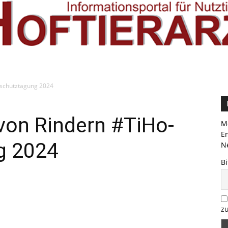
rschutztagung 2024
von Rindern #TiHo-
Me
E
g 2024
Ne
Bi
zu