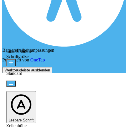
Barrierefreiheitsanpassungen
Inhaltsmodule
Schriftgröße
Präsentiert von
OneTap
Werkzeugleiste ausblenden
Standard
Lesbare Schrift
Zeilenhöhe