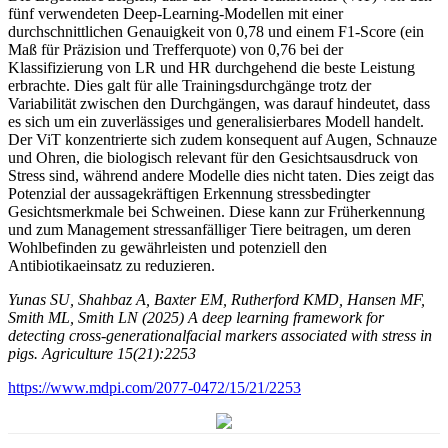
fünf verwendeten Deep-Learning-Modellen mit einer
durchschnittlichen Genauigkeit von 0,78 und einem F1-Score (ein
Maß für Präzision und Trefferquote) von 0,76 bei der
Klassifizierung von LR und HR durchgehend die beste Leistung
erbrachte. Dies galt für alle Trainingsdurchgänge trotz der
Variabilität zwischen den Durchgängen, was darauf hindeutet, dass
es sich um ein zuverlässiges und generalisierbares Modell handelt.
Der ViT konzentrierte sich zudem konsequent auf Augen, Schnauze
und Ohren, die biologisch relevant für den Gesichtsausdruck von
Stress sind, während andere Modelle dies nicht taten. Dies zeigt das
Potenzial der aussagekräftigen Erkennung stressbedingter
Gesichtsmerkmale bei Schweinen. Diese kann zur Früherkennung
und zum Management stressanfälliger Tiere beitragen, um deren
Wohlbefinden zu gewährleisten und potenziell den
Antibiotikaeinsatz zu reduzieren.
Yunas SU, Shahbaz A, Baxter EM, Rutherford KMD, Hansen MF,
Smith ML, Smith LN (2025) A deep learning framework for
detecting cross-generationalfacial markers associated with stress in
pigs. Agriculture 15(21):2253
https://www.mdpi.com/2077-0472/15/21/2253