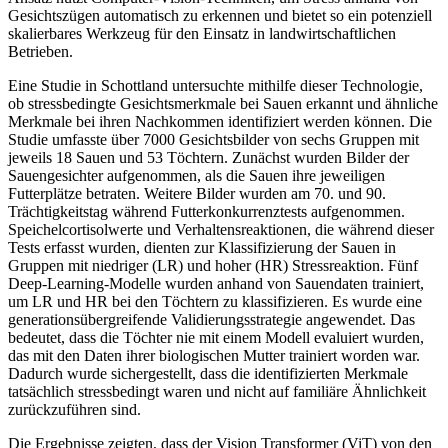
Gesichtszügen automatisch zu erkennen und bietet so ein potenziell
skalierbares Werkzeug für den Einsatz in landwirtschaftlichen
Betrieben.
Eine Studie in Schottland untersuchte mithilfe dieser Technologie,
ob stressbedingte Gesichtsmerkmale bei Sauen erkannt und ähnliche
Merkmale bei ihren Nachkommen identifiziert werden können. Die
Studie umfasste über 7000 Gesichtsbilder von sechs Gruppen mit
jeweils 18 Sauen und 53 Töchtern. Zunächst wurden Bilder der
Sauengesichter aufgenommen, als die Sauen ihre jeweiligen
Futterplätze betraten. Weitere Bilder wurden am 70. und 90.
Trächtigkeitstag während Futterkonkurrenztests aufgenommen.
Speichelcortisolwerte und Verhaltensreaktionen, die während dieser
Tests erfasst wurden, dienten zur Klassifizierung der Sauen in
Gruppen mit niedriger (LR) und hoher (HR) Stressreaktion. Fünf
Deep-Learning-Modelle wurden anhand von Sauendaten trainiert,
um LR und HR bei den Töchtern zu klassifizieren. Es wurde eine
generationsübergreifende Validierungsstrategie angewendet. Das
bedeutet, dass die Töchter nie mit einem Modell evaluiert wurden,
das mit den Daten ihrer biologischen Mutter trainiert worden war.
Dadurch wurde sichergestellt, dass die identifizierten Merkmale
tatsächlich stressbedingt waren und nicht auf familiäre Ähnlichkeit
zurückzuführen sind.
Die Ergebnisse zeigten, dass der Vision Transformer (ViT) von den