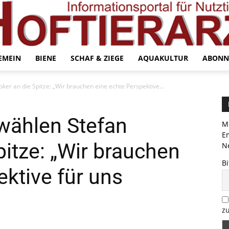
EMEIN
BIENE
SCHAF & ZIEGE
AQUAKULTUR
ABONN
er an die Spitze: „Wir brauchen eine echte Perspektive...
wählen Stefan
Me
E
pitze: „Wir brauchen
Ne
Bi
ektive für uns
zu