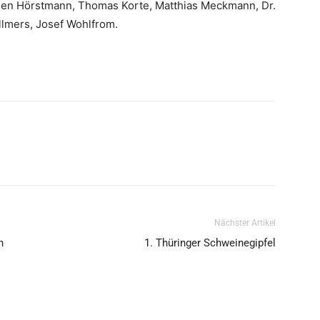
rgen Hörstmann, Thomas Korte, Matthias Meckmann, Dr.
llmers, Josef Wohlfrom.
Nächster Artikel
n
1. Thüringer Schweinegipfel