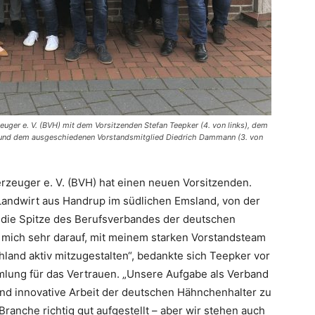
ger e. V. (BVH) mit dem Vorsitzenden Stefan Teepker (4. von links), dem
s) und dem ausgeschiedenen Vorstandsmitglied Diedrich Dammann (3. von
zeuger e. V. (BVH) hat einen neuen Vorsitzenden.
 Landwirt aus Handrup im südlichen Emsland, von der
 die Spitze des Berufsverbandes der deutschen
 mich sehr darauf, mit meinem starken Vorstandsteam
land aktiv mitzugestalten“, bedankte sich Teepker vor
lung für das Vertrauen. „Unsere Aufgabe als Verband
e und innovative Arbeit der deutschen Hähnchenhalter zu
Branche richtig gut aufgestellt – aber wir stehen auch