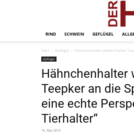
RIND
SCHWEIN
GEFLÜGEL
ALLG
Start
Geflügel
Hähnchenhalter wählen Stefan Teepk
Geflügel
Hähnchenhalter 
Teepker an die S
eine echte Persp
Tierhalter“
16. Mai 2019