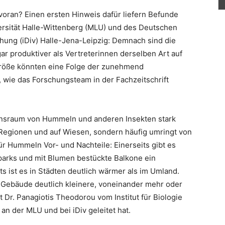
voran? Einen ersten Hinweis dafür liefern Befunde
rsität Halle-Wittenberg (MLU) und des Deutschen
chung (iDiv) Halle-Jena-Leipzig: Demnach sind die
ar produktiver als Vertreterinnen derselben Art auf
größe könnten eine Folge der zunehmend
 wie das Forschungsteam in der Fachzeitschrift
bensraum von Hummeln und anderen Insekten stark
n Regionen und auf Wiesen, sondern häufig umringt von
r Hummeln Vor- und Nachteile: Einerseits gibt es
parks und mit Blumen bestückte Balkone ein
s ist es in Städten deutlich wärmer als im Umland.
Gebäude deutlich kleinere, voneinander mehr oder
 Dr. Panagiotis Theodorou vom Institut für Biologie
an der MLU und bei iDiv geleitet hat.