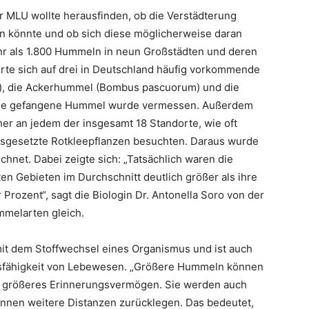
 MLU wollte herausfinden, ob die Verstädterung
n könnte und ob sich diese möglicherweise daran
r als 1.800 Hummeln in neun Großstädten und deren
erte sich auf drei in Deutschland häufig vorkommende
s), die Ackerhummel (Bombus pascuorum) und die
Jede gefangene Hummel wurde vermessen. Außerdem
er an jedem der insgesamt 18 Standorte, wie oft
sgesetzte Rotkleepflanzen besuchten. Daraus wurde
hnet. Dabei zeigte sich: „Tatsächlich waren die
n Gebieten im Durchschnitt deutlich größer als ihre
Prozent“, sagt die Biologin Dr. Antonella Soro von der
mmelarten gleich.
t dem Stoffwechsel eines Organismus und ist auch
ngsfähigkeit von Lebewesen. „Größere Hummeln können
n größeres Erinnerungsvermögen. Sie werden auch
önnen weitere Distanzen zurücklegen. Das bedeutet,