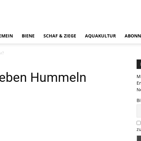
EMEIN
BIENE
SCHAF & ZIEGE
AQUAKULTUR
ABONN
r?
tleben Hummeln
Me
E
Ne
Bi
zu