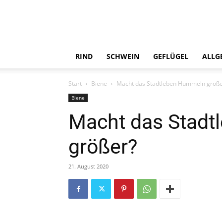
RIND
SCHWEIN
GEFLÜGEL
ALLG
Start
Biene
Macht das Stadtleben Hummeln größe
Biene
Macht das Stad
größer?
21. August 2020