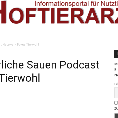
st Netzwerk Fokus Tierwohl
rliche Sauen Podcast
Me
E
Tierwohl
Ne
Bi
zu