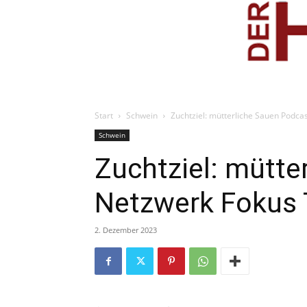
Start
Schwein
Zuchtziel: mütterliche Sauen Podca
Schwein
Zuchtziel: mütte
Netzwerk Fokus 
2. Dezember 2023