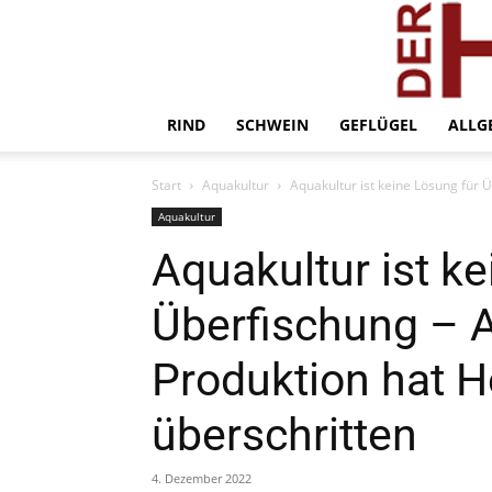
RIND
SCHWEIN
GEFLÜGEL
ALLG
Start
Aquakultur
Aquakultur ist keine Lösung für 
Aquakultur
Aquakultur ist k
Überfischung – A
Produktion hat H
überschritten
4. Dezember 2022