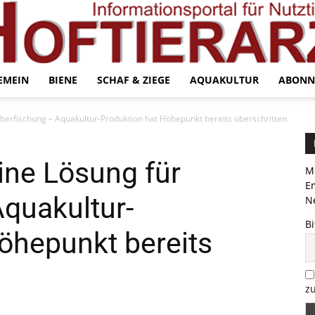
EMEIN
BIENE
SCHAF & ZIEGE
AQUAKULTUR
ABONN
Überfischung – Aquakultur-Produktion hat Höhepunkt bereits überschritten
eine Lösung für
Me
E
quakultur-
Ne
Bi
öhepunkt bereits
zu