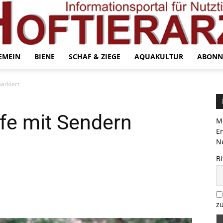
EMEIN
BIENE
SCHAF & ZIEGE
AQUAKULTUR
ABONN
arkiert
fe mit Sendern
Me
E
Ne
Bi
zu