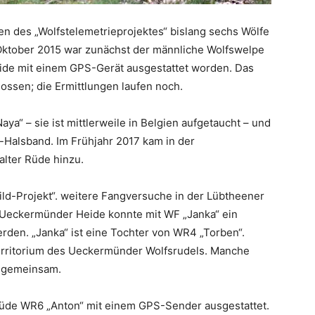
 des „Wolfstelemetrieprojektes“ bislang sechs Wölfe
Oktober 2015 war zunächst der männliche Wolfswelpe
ide mit einem GPS-Gerät ausgestattet worden. Das
hossen; die Ermittlungen laufen noch.
ya“ – sie ist mittlerweile in Belgien aufgetaucht – und
Halsband. Im Frühjahr 2017 kam in der
alter Rüde hinzu.
ld-Projekt“. weitere Fangversuche in der Lübtheener
Ueckermünder Heide konnte mit WF „Janka“ ein
rden. „Janka“ ist eine Tochter von WR4 „Torben“.
erritorium des Ueckermünder Wolfsrudels. Manche
e gemeinsam.
Rüde WR6 „Anton“ mit einem GPS-Sender ausgestattet.