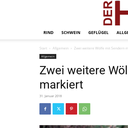
RIND
SCHWEIN
GEFLÜGEL
ALLG
Start
Allgemein
Zwei weitere Wölfe mit Sendern m
Allgemein
Zwei weitere Wöl
markiert
31. Januar 2018