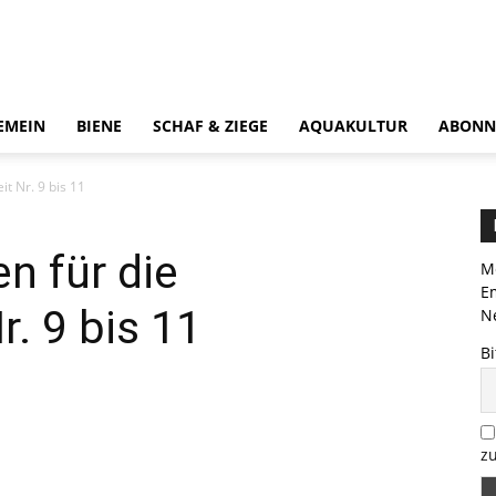
EMEIN
BIENE
SCHAF & ZIEGE
AQUAKULTUR
ABONN
t Nr. 9 bis 11
n für die
Me
E
. 9 bis 11
Ne
Bi
zu