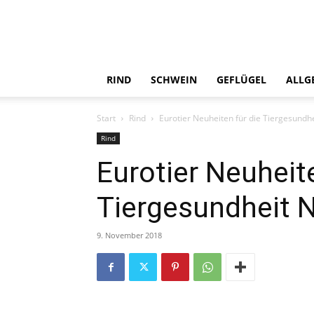
RIND
SCHWEIN
GEFLÜGEL
ALLG
Start
Rind
Eurotier Neuheiten für die Tiergesundhei
Rind
Eurotier Neuheite
Tiergesundheit Nr
9. November 2018