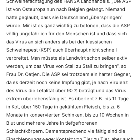
Schweinefachtagung des HANSA Landhandels. „Die ASP
ist von Osteuropa nun nach Belgien gelangt. Niemand
hätte geglaubt, dass sie Deutschland „überspringen“
würde. Mir ist es ganz wichtig zu betonen, dass die ASP
völlig ungefährlich für den Menschen ist und dass sich
das Virus an sich anders als bei der klassischen
Schweinepest (KSP) auch überhaupt nicht schnell
verbreitet. Man müsste als Landwirt schon selber aktiv
werden, um das Virus von Stall zu Stall zu bringen“, so
Frau Dr. Oetjen. Die ASP sei trotzdem ein harter Gegner,
da es derzeit noch keine Impfung gibt, je nach Virulenz
des Virus die Letalität über 90 % beträgt und das Virus
extrem überlebensfähig ist. Es überlebt z.B. bis 11 Tage
in Kot, über 150 Tage in gekühltem Fleisch, bis zu 6
Monate in konservierten Schinken, bis zu 10 Wochen in
Blut und mehrere Jahre in tiefgefrorenen
Schlachtkörpern. Dementsprechend vielfältig sind die
Einschleppungswege: Kontakt von Tier zu Tier, aber auch