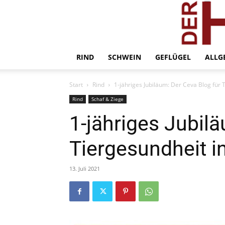
RIND
SCHWEIN
GEFLÜGEL
ALLG
Start
Rind
1-jähriges Jubiläum: Der Ceva Blog für 
Rind
Schaf & Ziege
1-jähriges Jubil
Tiergesundheit i
13. Juli 2021