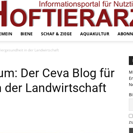
EMEIN
BIENE
SCHAF & ZIEGE
AQUAKULTUR
ABONN
Tiergesundheit in der Landwirtschaft
äum: Der Ceva Blog für
Me
E
n der Landwirtschaft
Ne
Bi
zu