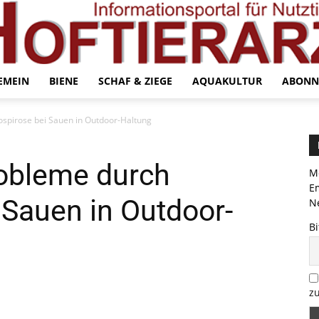
EMEIN
BIENE
SCHAF & ZIEGE
AQUAKULTUR
ABONN
ospirose bei Sauen in Outdoor-Haltung
robleme durch
Me
E
 Sauen in Outdoor-
Ne
Bi
zu