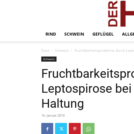
RIND
SCHWEIN
GEFLÜGEL
ALLG
Start
Schwein
Fruchtbarkeitsprobleme durch Lept
Schwein
Fruchtbarkeitsp
Leptospirose bei
Haltung
16. Januar 2019