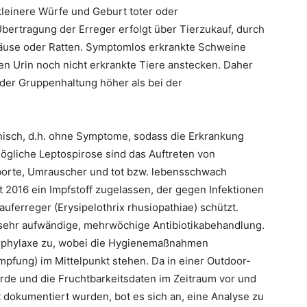
kleinere Würfe und Geburt toter oder
bertragung der Erreger erfolgt über Tierzukauf, durch
äuse oder Ratten. Symptomlos erkrankte Schweine
en Urin noch nicht erkrankte Tiere anstecken. Daher
i der Gruppenhaltung höher als bei der
nisch, d.h. ohne Symptome, sodass die Erkrankung
mögliche Leptospirose sind das Auftreten von
borte, Umrauscher und tot bzw. lebensschwach
it 2016 ein Impfstoff zugelassen, der gegen Infektionen
uferreger (Erysipelothrix rhusiopathiae) schützt.
 sehr aufwändige, mehrwöchige Antibiotikabehandlung.
ophylaxe zu, wobei die Hygienemaßnahmen
pfung) im Mittelpunkt stehen. Da in einer Outdoor-
de und die Fruchtbarkeitsdaten im Zeitraum vor und
 dokumentiert wurden, bot es sich an, eine Analyse zu