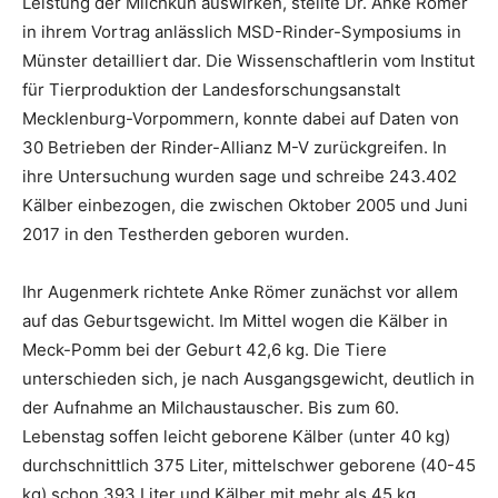
Leistung der Milchkuh auswirken, stellte Dr. Anke Römer
in ihrem Vortrag anlässlich MSD-Rinder-Symposiums in
Münster detailliert dar. Die Wissenschaftlerin vom Institut
für Tierproduktion der Landesforschungsanstalt
Mecklenburg-Vorpommern, konnte dabei auf Daten von
30 Betrieben der Rinder-Allianz M-V zurückgreifen. In
ihre Untersuchung wurden sage und schreibe 243.402
Kälber einbezogen, die zwischen Oktober 2005 und Juni
2017 in den Testherden geboren wurden.
Ihr Augenmerk richtete Anke Römer zunächst vor allem
auf das Geburtsgewicht. Im Mittel wogen die Kälber in
Meck-Pomm bei der Geburt 42,6 kg. Die Tiere
unterschieden sich, je nach Ausgangsgewicht, deutlich in
der Aufnahme an Milchaustauscher. Bis zum 60.
Lebenstag soffen leicht geborene Kälber (unter 40 kg)
durchschnittlich 375 Liter, mittelschwer geborene (40-45
kg) schon 393 Liter und Kälber mit mehr als 45 kg