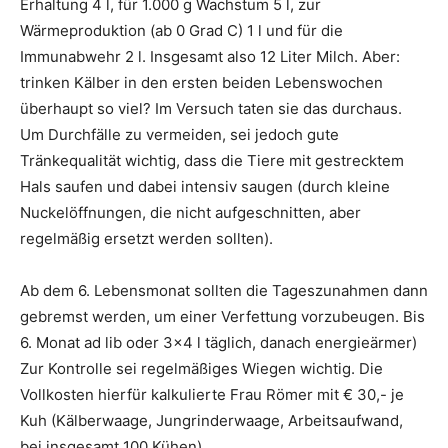
Erhaltung 4 l, für 1.000 g Wachstum 5 l, zur
Wärmeproduktion (ab 0 Grad C) 1 l und für die
Immunabwehr 2 l. Insgesamt also 12 Liter Milch. Aber:
trinken Kälber in den ersten beiden Lebenswochen
überhaupt so viel? Im Versuch taten sie das durchaus.
Um Durchfälle zu vermeiden, sei jedoch gute
Tränkequalität wichtig, dass die Tiere mit gestrecktem
Hals saufen und dabei intensiv saugen (durch kleine
Nuckelöffnungen, die nicht aufgeschnitten, aber
regelmäßig ersetzt werden sollten).
Ab dem 6. Lebensmonat sollten die Tageszunahmen dann
gebremst werden, um einer Verfettung vorzubeugen. Bis
6. Monat ad lib oder 3×4 l täglich, danach energieärmer)
Zur Kontrolle sei regelmäßiges Wiegen wichtig. Die
Vollkosten hierfür kalkulierte Frau Römer mit € 30,- je
Kuh (Kälberwaage, Jungrinderwaage, Arbeitsaufwand,
bei insgesamt 100 Kühen).