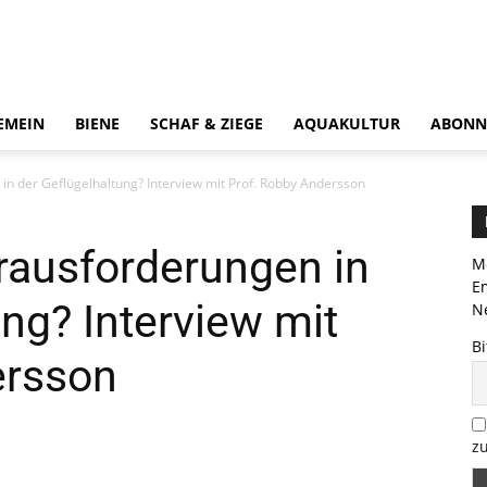
EMEIN
BIENE
SCHAF & ZIEGE
AQUAKULTUR
ABONN
in der Geflügelhaltung? Interview mit Prof. Robby Andersson
rausforderungen in
Me
E
ung? Interview mit
Ne
Bi
ersson
zu