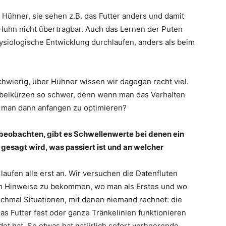
ühner, sie sehen z.B. das Futter anders und damit
Huhn nicht übertragbar. Auch das Lernen der Puten
physiologische Entwicklung durchlaufen, anders als beim
chwierig, über Hühner wissen wir dagegen recht viel.
abelkürzen so schwer, denn wenn man das Verhalten
ll man dann anfangen zu optimieren?
beobachten, gibt es Schwellenwerte bei denen ein
gesagt wird, was passiert ist und an welcher
 laufen alle erst an. Wir versuchen die Datenfluten
 um Hinweise zu bekommen, wo man als Erstes und wo
nchmal Situationen, mit denen niemand rechnet: die
das Futter fest oder ganze Tränkelinien funktionieren
ldet hat. So etwas hat natürlich sofort verheerende