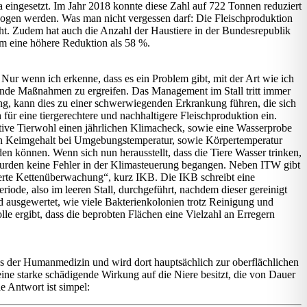
a eingesetzt. Im Jahr 2018 konnte diese Zahl auf 722 Tonnen reduziert
ezogen werden. Was man nicht vergessen darf: Die Fleischproduktion
ht. Zudem hat auch die Anzahl der Haustiere in der Bundesrepublik
um eine höhere Reduktion als 58 %.
 Nur wenn ich erkenne, dass es ein Problem gibt, mit der Art wie ich
ende Maßnahmen zu ergreifen. Das Management im Stall tritt immer
ung, kann dies zu einer schwerwiegenden Erkrankung führen, die sich
 für eine tiergerechtere und nachhaltigere Fleischproduktion ein.
iative Tierwohl einen jährlichen Klimacheck, sowie eine Wasserprobe
ren Keimgehalt bei Umgebungstemperatur, sowie Körpertemperatur
en können. Wenn sich nun herausstellt, dass die Tiere Wasser trinken,
s wurden keine Fehler in der Klimasteuerung begangen. Neben ITW gibt
rierte Kettenüberwachung“, kurz IKB. Die IKB schreibt eine
iode, also im leeren Stall, durchgeführt, nachdem dieser gereinigt
 ausgewertet, wie viele Bakterienkolonien trotz Reinigung und
e ergibt, dass die beprobten Flächen eine Vielzahl an Erregern
 aus der Humanmedizin und wird dort hauptsächlich zur oberflächlichen
e starke schädigende Wirkung auf die Niere besitzt, die von Dauer
e Antwort ist simpel: