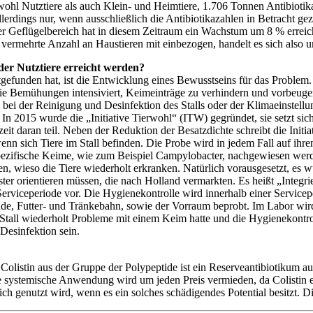
wohl Nutztiere als auch Klein- und Heimtiere, 1.706 Tonnen Antibiotik
lerdings nur, wenn ausschließlich die Antibiotikazahlen in Betracht g
der Geflügelbereich hat in diesem Zeitraum ein Wachstum um 8 % erreic
vermehrte Anzahl an Haustieren mit einbezogen, handelt es sich also 
er Nutztiere erreicht werden?
ttgefunden hat, ist die Entwicklung eines Bewusstseins für das Problem.
ie Bemühungen intensiviert, Keimeinträge zu verhindern und vorbeug
bei der Reinigung und Desinfektion des Stalls oder der Klimaeinstell
In 2015 wurde die „Initiative Tierwohl“ (ITW) gegründet, sie setzt sich
it daran teil. Neben der Reduktion der Besatzdichte schreibt die Init
n sich Tiere im Stall befinden. Die Probe wird in jedem Fall auf ih
 spezifische Keime, wie zum Beispiel Campylobacter, nachgewiesen werd
en, wieso die Tiere wiederholt erkranken. Natürlich vorausgesetzt, e
ster orientieren müssen, die nach Holland vermarkten. Es heißt „Integ
rviceperiode vor. Die Hygienekontrolle wird innerhalb einer Serviceper
de, Futter- und Tränkebahn, sowie der Vorraum beprobt. Im Labor wird
all wiederholt Probleme mit einem Keim hatte und die Hygienekontroll
Desinfektion sein.
n. Colistin aus der Gruppe der Polypeptide ist ein Reserveantibiotikum
ystemische Anwendung wird um jeden Preis vermieden, da Colistin ein
ch genutzt wird, wenn es ein solches schädigendes Potential besitzt. Di