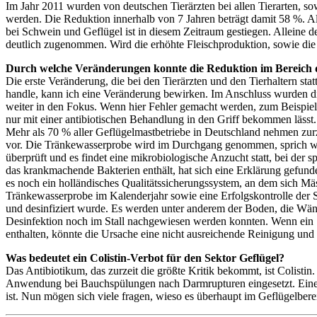
Im Jahr 2011 wurden von deutschen Tierärzten bei allen Tierarten, so
werden. Die Reduktion innerhalb von 7 Jahren beträgt damit 58 %. Al
bei Schwein und Geflügel ist in diesem Zeitraum gestiegen. Alleine 
deutlich zugenommen. Wird die erhöhte Fleischproduktion, sowie die 
Durch welche Veränderungen konnte die Reduktion im Bereich d
Die erste Veränderung, die bei den Tierärzten und den Tierhaltern sta
handle, kann ich eine Veränderung bewirken. Im Anschluss wurden d
weiter in den Fokus. Wenn hier Fehler gemacht werden, zum Beispiel 
nur mit einer antibiotischen Behandlung in den Griff bekommen lässt. 
Mehr als 70 % aller Geflügelmastbetriebe in Deutschland nehmen zurze
vor. Die Tränkewasserprobe wird im Durchgang genommen, sprich wen
überprüft und es findet eine mikrobiologische Anzucht statt, bei der
das krankmachende Bakterien enthält, hat sich eine Erklärung gefund
es noch ein holländisches Qualitätssicherungssystem, an dem sich Mä
Tränkewasserprobe im Kalenderjahr sowie eine Erfolgskontrolle der Se
und desinfiziert wurde. Es werden unter anderem der Boden, die Wän
Desinfektion noch im Stall nachgewiesen werden konnten. Wenn ein St
enthalten, könnte die Ursache eine nicht ausreichende Reinigung und 
Was bedeutet ein Colistin-Verbot für den Sektor Geflügel?
Das Antibiotikum, das zurzeit die größte Kritik bekommt, ist Colisti
Anwendung bei Bauchspülungen nach Darmrupturen eingesetzt. Eine s
ist. Nun mögen sich viele fragen, wieso es überhaupt im Geflügelberei