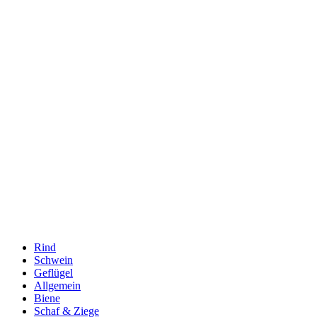
Rind
Schwein
Geflügel
Allgemein
Biene
Schaf & Ziege