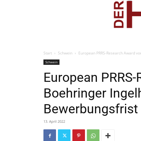
Start
Schwein
European PRRS-Research Award von 
Schwein
European PRRS-
Boehringer Ingel
Bewerbungsfrist 
13. April 2022