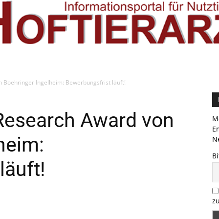
Boehringer Ingelheim: Bewerbungsfrist läuft!
Research Award von
Me
E
heim:
Ne
Bi
läuft!
zu