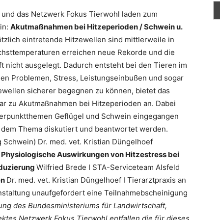
 und das Netzwerk Fokus Tierwohl laden zum
in:
Akutmaßnahmen bei Hitzeperioden / Schwein u.
ich eintretende Hitzewellen sind mittlerweile in
öchsttemperaturen erreichen neue Rekorde und die
t nicht ausgelegt. Dadurch entsteht bei den Tieren im
chen Problemen, Stress, Leistungseinbußen und sogar
ewellen sicherer begegnen zu können, bietet das
ar zu Akutmaßnahmen bei Hitzeperioden an. Dabei
hwerpunktthemen Geflügel und Schwein eingegangen
 dem Thema diskutiert und beantwortet werden.
 Schwein) Dr. med. vet. Kristian Düngelhoef
r
Physiologische Auswirkungen von Hitzestress bei
duzierung
Wilfried Brede I STA-Serviceteam Alsfeld
en
Dr. med. vet. Kristian Düngelhoef I Tierarztpraxis an
anstaltung unaufgefordert eine Teilnahmebscheinigung
ung des Bundesministeriums für Landwirtschaft,
tes Netzwerk Fokus Tierwohl entfallen die für dieses