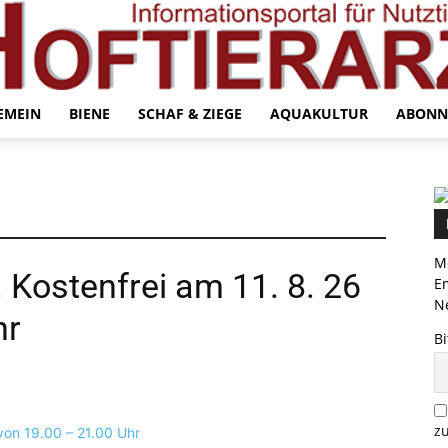
EMEIN
BIENE
SCHAF & ZIEGE
AQUAKULTUR
ABONN
Me
 Kostenfrei am 11. 8. 26
E
Ne
hr
Bi
zu