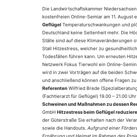
Die Landwirtschaftskammer Niedersachsen
kostenfreien Online-Semiar am 11. August e
Geflügel
Temperaturschwankungen und plötzl
Deutschland keine Seltenheit mehr. Die H
Ställe sind auf diese Klimaveränderungen of
Stall Hitzestress, welcher zu gesundheitli
Todesfällen führen kann. Um erneuten Hitz
Netzwerk Fokus Tierwohl ein Online-Semin
wird in zwei Vorträgen auf die beiden Sc
und anschließend können offene Fragen zu
Referenten
Wilfried Brede (Spezialberatung
(Fachtierarzt für Geflügel) 19.00 – 21.00 Uh
Schweinen und Maßnahmen zu dessen Re
GmbH
Hitzestress beim Geflügel reduzier
der Güterstraße Sie erhalten nach der Ver
sowie die Handouts.
Aufgrund einer Förder
Ernährung und Heimat im Rahmen des Projek