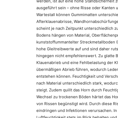
werden, ist auf eine hohe Standsicherheit 
ausgeführt sein – ohne Risse oder Kanten 
Wartestall können Gummimatten unterschied
Afterklauenabrisse, Wandhornabschürfunge
scheint je nach Zeitpunkt unterschiedlich zu
Bodens hängen von Material, Oberflächenp
kunststoffummantelter Streckmetallboden (
hohe Gleitreibwerte auf und sind daher ruts
hingegen nicht empfehlenswert. Zu glatte
Klauenabrieb und eine Fehlbelastung der 
übermäßigen Abrieb führen, wodurch Lede
entstehen können. Feuchtigkeit und Versch
nach Material unterschiedlich stark, wodurc
steigt. Zudem quillt das Horn durch Feuchti
Wechsel zu trockenen Böden härtet das Hor
von Rissen begünstigt wird. Durch diese R
eindringen und Infektionen verursachen. 
Luftfeuchtigkeit stets im Blick behalten u