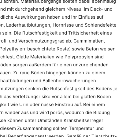
zu achten. Materialübergänge sollten dabei ebenmäßig
und mit durchgehend gleichem Niveau. Im Deck- und
liche Auswirkungen haben und ihr Einfluss auf
n, Lederhautblutungen, Hornrisse und Sohlendefekte
 sein. Die Rutschfestigkeit und Trittsicherheit eines
rofil und Verschmutzungsgrad ab. Gummimatten,
Polyethylen-beschichtete Roste) sowie Beton weisen
chfest. Glatte Materialien wie Polypropylen sind
 Böden sorgen außerdem für einen unzureichenden
Klauen. Zu raue Böden hingegen können zu einem
rhautblutungen und Ballenhornwucherungen
mutzungen senken die Rutschfestigkeit des Bodens je
h das Verletzungsrisiko vor allem bei glatten Böden
gkeit wie Urin oder nasse Einstreu auf. Bei einem
n wieder aus und wird porös, wodurch die Bildung
isse können unter Umständen Krankheitserreger
In diesem Zusammenhang sollten Temperatur und
nd bei Bedarf angepasst werden. Gemäß der Tierschutz-