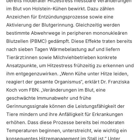
bereits moderater Hitzestress messbare Veränderungen
im Blut von Holstein-Kühen bewirkt. Dazu zählen
Anzeichen für Entzündungsprozesse sowie eine
Aktivierung der Blutgerinnung. Gleichzeitig werden
bestimmte Abwehrwege in peripheren mononukleären
Blutzellen (PBMC) gedämpft. Diese Effekte traten bereits
nach sieben Tagen Wärmebelastung auf und liefern
Tierärzt:innen sowie Milchviehbetrieben konkrete
Ansatzpunkte, um Hitzestress frühzeitig zu erkennen und
ihm entgegenzuwirken. „Wenn Kühe unter Hitze leiden,
reagiert der gesamte Organismus“, erklärt Dr. Franziska
Koch vom FBN. „Veränderungen im Blut, eine
geschwächte Immunabwehr und frühe
Gerinnungssignale können die Leistungsfähigkeit der
Tiere mindern und ihre Anfälligkeit für Erkrankungen
erhöhen. Dass diese Prozesse bereits bei moderaten
Temperaturen beginnen, unterstreicht, wie wichtig ein
konsequentes Hitzemanagement im Stall ist.“ Unter